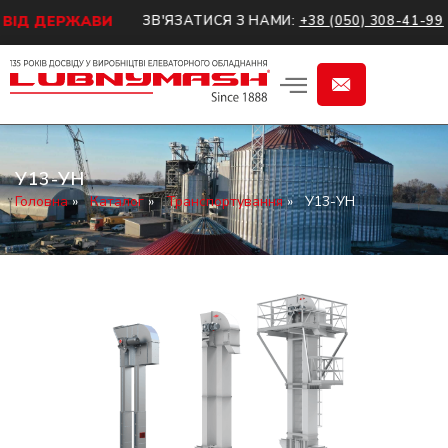
Ї ВІД ДЕРЖАВИ
ЗВ'ЯЗАТИСЯ З НАМИ:
+38 (050) 308-41-99
У13-УН
Головна
»
Каталог
»
Транспортування
»
У13-УН