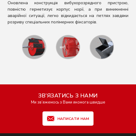
Оновлена конструкція вибухорозрядного пристрою,
повністю герметизує корпус норії, а при виникненні
аварійної ситуації, легко відкидається на петлях завдяки
розриву спеціальних полімерних фіксаторів.
ЗВ’ЯЗАТИСЬ З НАМИ
Ми зв’яжемось з Вами якомога швидше
НАПИСАТИ НАМ