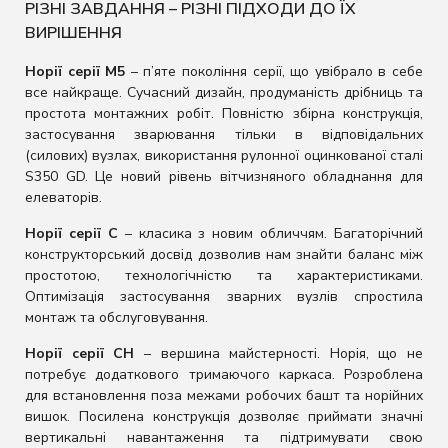
РІЗНІ ЗАВДАННЯ – РІЗНІ ПІДХОДИ ДО ЇХ
ВИРІШЕННЯ
Норії серії М5
– п’яте покоління серії, що увібрало в себе
все найкраще. Сучасний дизайн, продуманість дрібниць та
простота монтажних робіт. Повністю збірна конструкція,
застосування зварювання тільки в відповідальних
(силових) вузлах, використання рулонної оцинкованої сталі
S350 GD. Це новий рівень вітчизняного обладнання для
елеваторів.
Норії серії С
– класика з новим обличчям. Багаторічний
конструкторський досвід дозволив нам знайти баланс між
простотою, технологічністю та характеристиками.
Оптимізація застосування зварних вузлів спростила
монтаж та обслуговування.
Норії серії СН
– вершина майстерності. Норія, що не
потребує додаткового тримаючого каркаса. Розроблена
для встановлення поза межами робочих башт та норійних
вишок. Посилена конструкція дозволяє приймати значні
вертикальні навантаження та підтримувати свою