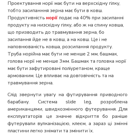
Проектування норії має бути на верхсхідну гілку,
тобто засипанння зерна має бути в ковш.
Продуктивність
норії
подає на 40% при засипанні
продукту на низсхідну гілку, або ж на спину ковша,
що призводить до травмування зерна, бо
засипання йде не в ковш, а на ковш. Це і не
наповнюваність ковша, розсипання продукту.
Труба норійна має бути не менше 2 мм, башмак,
голова норії не менше 3мм. Башмак та головка норії
має бути зафутировані поліуретаном, краще
армованим. Це впливає на довговічність та на
травмування зерна.
Слід звернути увагу на футирування приводного
барабану. Система slide leg, розроблена
американцями, швидкозмінного футерування. Для
експлуататорів це значне відкриття бо раніше
футерували вулканізацією, клеєм, а зараз ці змінні
пластини легко знімати та змінити їх.