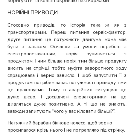
коригують та ковші покриваються коржами.
НОРІЙНІ ПРИВОДИ
Стосовно приводів, то історія така ж як з
транспортерами. Переш питання сервіс-фактор,
друге питання це потужність двигуна. Вона має
бути з запасом. Оскільки за умови перебоїв з
електропостачанням, норія зупиняється з
продуктом. І чим більша норія, тим більше продукту
висить на стрічці, тобто муфта заворотного ходу
спрацювала і зерно зависло. І щоб запустити її з
продуктом потрібен запас потужності приводу, і ми
це враховуємо. Тому в аварійних ситуаціях це
дуже дієво. І досвідчені елеваторники на це
дивляться дуже позитивно. А ті що не знають,
завжди запитують “чого у вас кіловати більші?”.
Натяжний барабан білкове колесо, щоб зерно
просипалося крізь нього і не потрапляло під стрічку.