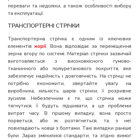
переваги та недоліки, а також особливості вибору
та експлуатації.
ТРАНСПОРТЕРНІ СТРІЧКИ
Транспортерна стрічка є одним із ключових
елементів
норії
. Вона відповідає за переміщення
зерна вгору по системі. Матеріал стрічки зазвичай
виготовляється з високоякісного гумово-
тканинного або поліуретанового покриття, яке
забезпечує надійність і довговічність. На стрічці не
потрібно економити, звертайте увагу на
виробника, кількість шарів стрічки, її розривне
зусилля. Небезпечним є те, що стрічка може
тягнутися, її будуть підшивати, а це проблеми
витрат часу. В гіршому випадку, вона просто
порветься, або ж розтягнеться, та з неї
повипадають ковші з болтами. Такі випадки раніше
були. Зараз змінилися стандарти, та згідно вимог