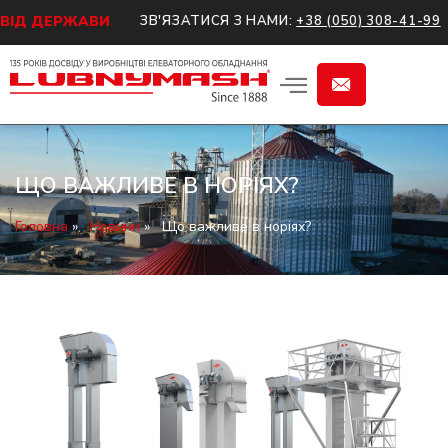
 ВІД ДЕРЖАВИ
ЗВ'ЯЗАТИСЯ З НАМИ:
+38 (050) 308-41-99
ЩО ВАЖЛИВЕ В НОРІЯХ?
Головна
»
Новини
»
Що важливе в норіях?