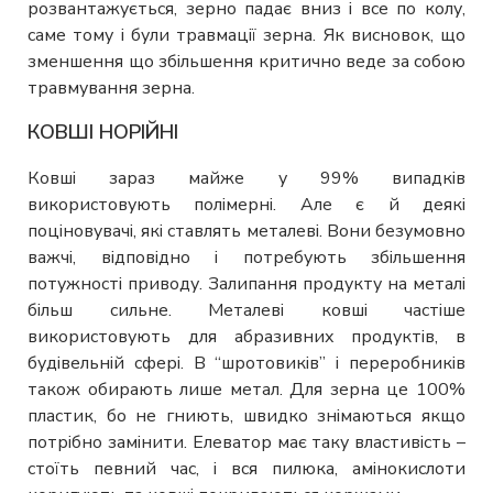
розвантажується, зерно падає вниз і все по колу,
саме тому і були травмації зерна. Як висновок, що
зменшення що збільшення критично веде за собою
травмування зерна.
КОВШІ НОРІЙНІ
Ковші зараз майже у 99% випадків
використовують полімерні. Але є й деякі
поціновувачі, які ставлять металеві. Вони безумовно
важчі, відповідно і потребують збільшення
потужності приводу. Залипання продукту на металі
більш сильне. Металеві ковші частіше
використовують для абразивних продуктів, в
будівельній сфері. В “шротовиків” і переробників
також обирають лише метал. Для зерна це 100%
пластик, бо не гниють, швидко знімаються якщо
потрібно замінити. Елеватор має таку властивість –
стоїть певний час, і вся пилюка, амінокислоти