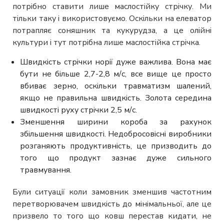
потрібно ставити лише маслостійку стрічку. Ми
тільки таку і використовуємо. Оскільки на елеватор
потрапляє соняшник та кукурудза, а це олійні
культури і тут потрібна лише маслостійка стрічка.
Швидкість стрічки норії дуже важлива. Вона має
бути не більше 2,7-2,8 м/с, все вище це просто
вбиває зерно, оскільки травматизм шалений,
якщо не правильна швидкість. Золота середина
швидкості руху стрічки 2,5 м/с.
Зменшення ширини короба за рахунок
збільшення швидкості. Недобросовісні виробники
розганяють продуктивність, це призводить до
того що продукт зазнає дуже сильного
травмування.
Були ситуації коли замовник зменшив частотним
перетворювачем швидкість до мінімальньої, але це
призвело то того що ковш перестав кидати, не